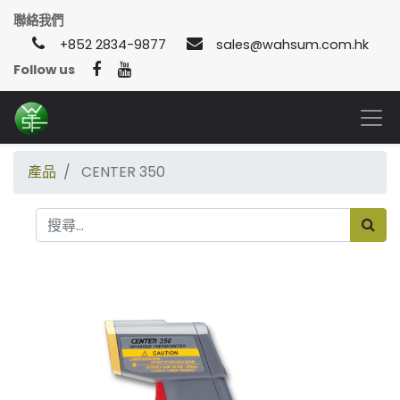
聯絡我們
+852 2834-9877
sales@wahsum.com.hk
Follow us
產品
CENTER 350