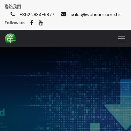
聯絡我們
+852 2834-9877
sales@wahsum.com.hk
Follow us