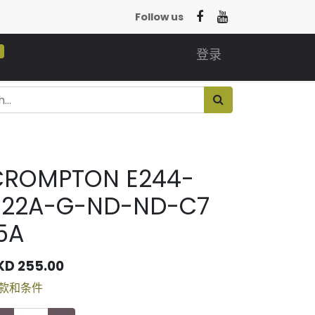
Follow us
0
登录
CROMPTON E244-
022A-G-ND-ND-C7
5A
KD
255.00
款和条件