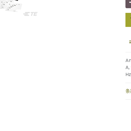
An
A,
Hz
条