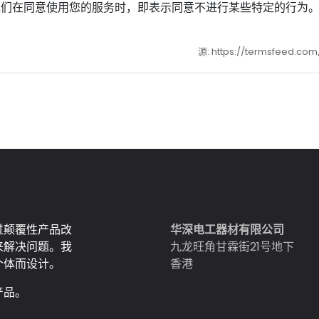
他们在同意使用您的服务时，即表示同意不进行某些特定的行为
源: https://termsfeed.co
过颠覆性产品改
华深电工器材有限公司
来解决问题。我
九龙旺角甘霖街21号地下
个体而设计。
香港
产品。