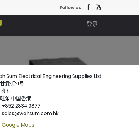
Follow us
0
登录
h Sum Electrical Engineering Supplies Ltd
甘霖街21号
地下
旺角 中国香港
+852 2834 9877
sales@wahsum.com.hk
Google Maps