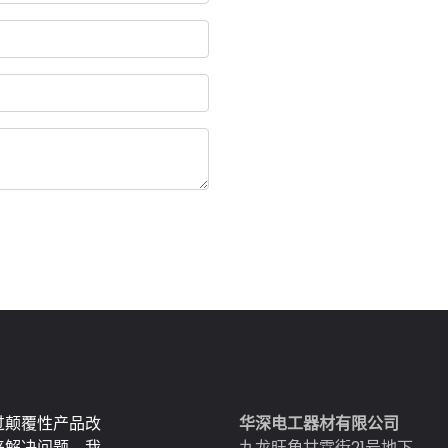
过颠覆性产品改
华深电工器材有限公司
来解决问题。我
九龙旺角甘霖街21号地下