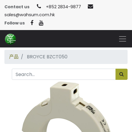
Contact us
+852 2834-9877
sales@wahsum.com.hk
Follow us
产品
BROYCE BZCT050