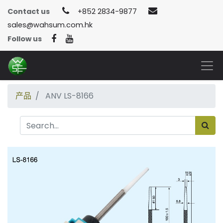
Contact us
+852 2834-9877
sales@wahsum.com.hk
Follow us
产品
ANV LS-8166