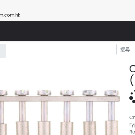
m.com.hk
(
Cr
ty
Ra