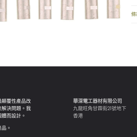
條
過顛覆性產品改
華深電工器材有限公司
來解決問題。我
九龍旺角甘霖街21號地下
個體而設計。
香港
產品。