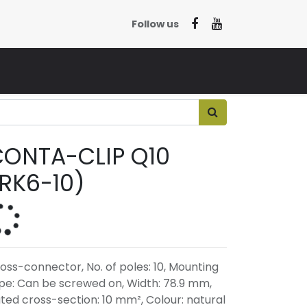
Follow us
CONTA-CLIP Q10
RK6-10)
oss-connector, No. of poles: 10, Mounting
pe: Can be screwed on, Width: 78.9 mm,
ted cross-section: 10 mm², Colour: natural